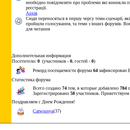
необхідно повідомляти про проблеми які виникли 
реєстрації.
Архів
Сюди переносяться в першу чергу теми-сценарії, які
пройшли голосування, та теми з інших форумів. Во
для читання
Дополнительная информация
Посетители:
0
(участников -
0
, гостей -
0
)
Рекорд посещаемости форума
64
зафиксирован Вт
Статистика форума
Всего создано
74
тем, в которые добавлено
784
о
Зарегистрировано
58
участников. Приветствуем
Поздравляем с Днем Рождения!
Catwoosya
(37)
Copyright MyCorp © 2026